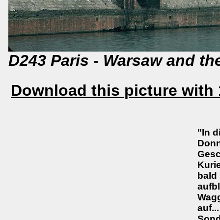
D243 Paris - Warsaw and the
Download this picture with 
"In 
Donn
Gesc
Kuri
bald
aufb
Wagg
auf.
Sond