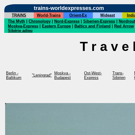
trains-worldexpresses.com
TRAINS
World-Trains
Orient-Ex
Mideast
Indi
The Myth
|
Chronology
|
Nord-Express
|
Siberien-Express
|
Nordrou
Moskva-Express
|
Eastern Europe
|
Baltics and Finland
|
Red Arrow
Sibérie adieu
T r a v e 
Berlin -
Moskva -
Ost-West-
Trans-
"Leningrad"
Baltikum
Budapest
Express
Sibirien